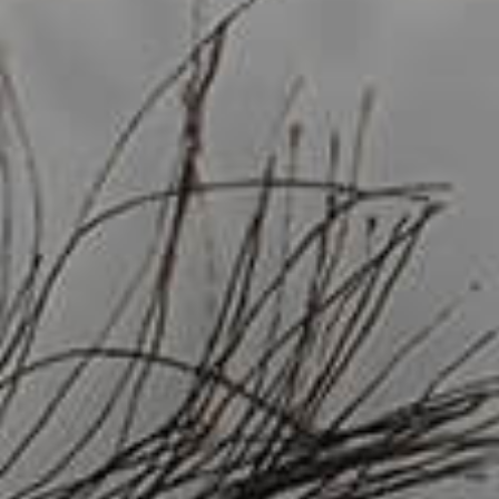
C
H
I
T
E
C
T
E
N