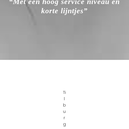
“Met een hoog service niveau en
korte lijntjes”
Ti
l
b
u
r
g