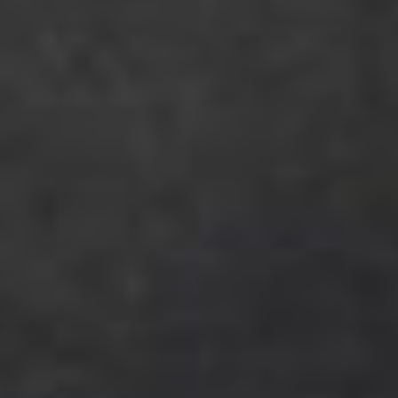
C
H
I
T
E
C
T
E
N