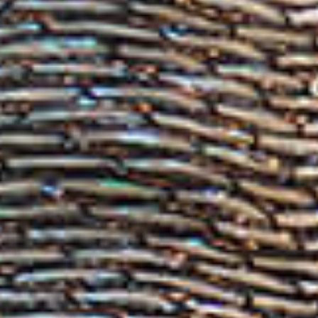
C
H
I
T
E
C
T
E
N