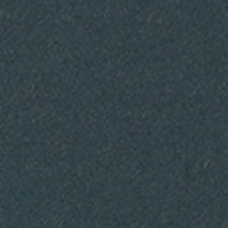
C
H
I
T
E
C
T
E
N