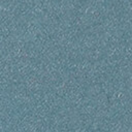
C
H
I
T
E
C
T
E
N