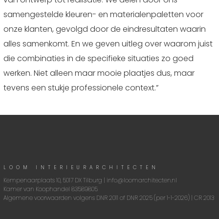
samengestelde kleuren- en materialenpaletten voor
onze klanten, gevolgd door de eindresultaten waarin
alles samenkomt. En we geven uitleg over waarom juist
die combinaties in de specifieke situaties zo goed
werken. Niet alleen maar mooie plaatjes dus, maar
tevens een stukje professionele context.”
LOOM INTERIEURARCHITECTEN
Kempenaarplaats 10, 5017 DX Tilburg |
info@loomarchitecten.nl
Kamer van Koophandel 83589805
Algemene voorwaarden volgens
DNR 2011
of
DNR 2025
(per 1-1-2026) |
CR 2013