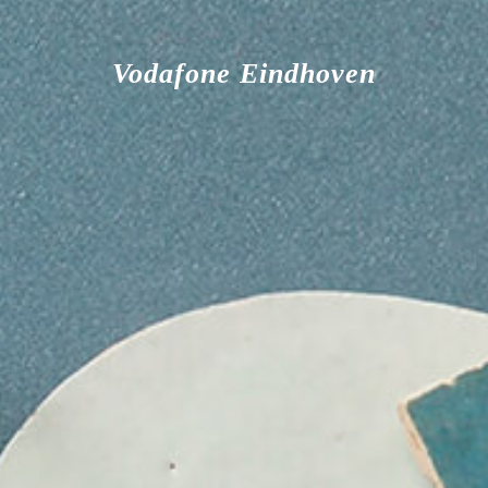
C
H
Vodafone Eindhoven
I
T
E
C
T
E
N