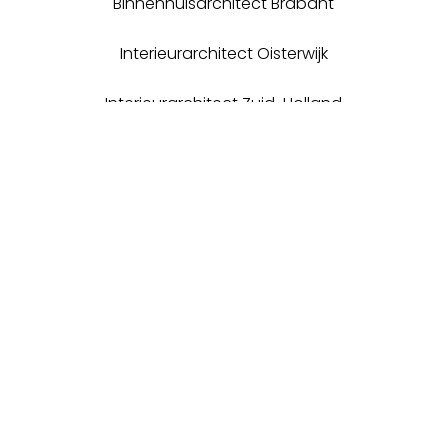
Binnenhuisarchitect Brabant
Interieurarchitect Oisterwijk
Interieurarchitect Zuid-Holland
LOOM INTERIEURARCHITECTEN
Kempenaarplaats 10, 5017 DX Tilburg |
info@loomarchitecten.nl
Kamer van Koophandel 83589805
Algemene voorwaarden volgens
DNR 2011
of
DNR 2025
(per 1-1-2026) |
CR 2013
Marleen Arends – Van Boxtel
+31 648495416
Architectenregister: 4.100715.010