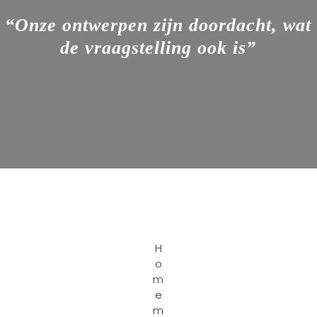
“Onze ontwerpen zijn doordacht, wat
de vraagstelling ook is”
H
o
m
e
m