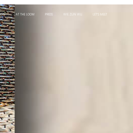
IGN
AT THE LOOM
PRESS
WIE ZIJN WIJ
LET’S MEET