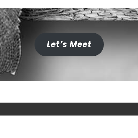
Let’s Meet
.
Marleen Arends – Van Boxtel