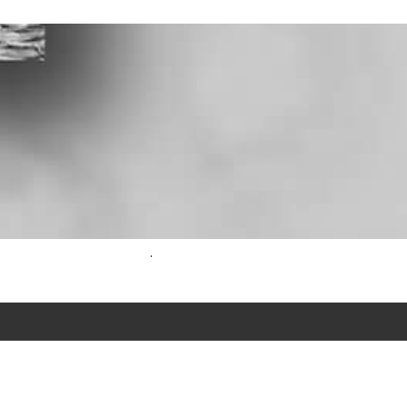
.
Laura Van Der Gun