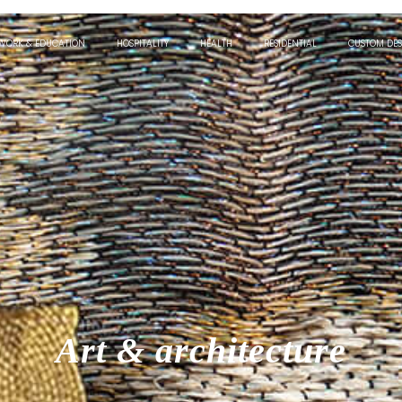
WORK & EDUCATION
HOSPITALITY
HEALTH
RESIDENTIAL
CUSTOM DES
Art & architecture